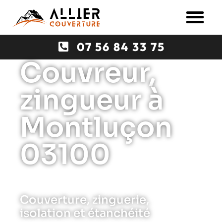
07 56 84 33 75
Couvreur,
zingueur à
Montluçon
03100
Couverture, zinguerie,
isolation et étanchéité