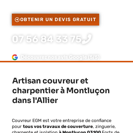
OBTENIR UN DEVIS GRATUIT
07 56 84 33 75
Découvrez nos avis Google (5/5)
Artisan couvreur et
charpentier à Montluçon
dans l'Allier
Couvreur EGM est votre entreprise de confiance
pour
tous vos travaux de couverture
, zinguerie,
charpente et isolation
à Montluçon 03100
Forts de