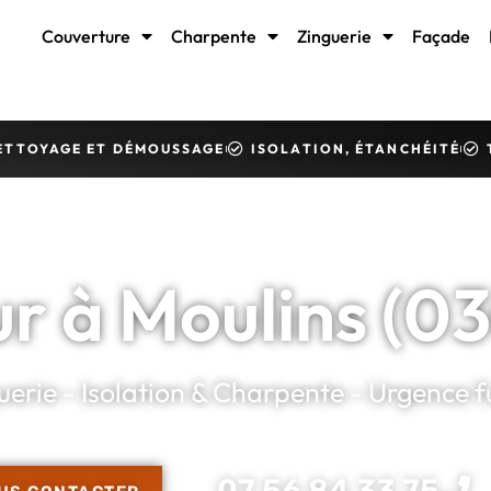
Couverture
Charpente
Zinguerie
Façade
ETTOYAGE ET DÉMOUSSAGE
ISOLATION, ÉTANCHÉITÉ
r à Moulins (0
erie - Isolation & Charpente - Urgence fu
07 56 84 33 75