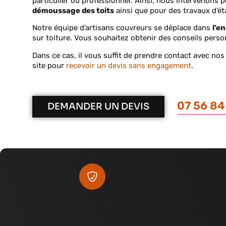
particulier ou professionnel. Ainsi, nous intervenons p
démoussage des toits
ainsi que pour des travaux d’ét
Notre équipe d’artisans couvreurs se déplace dans
l’e
sur toiture. V
ous souhaitez obtenir des conseils pers
Dans ce cas, il vous suffit de prendre contact avec no
site pour
recevoir un devis sans engagement
.
07 56 84
DEMANDER UN DEVIS