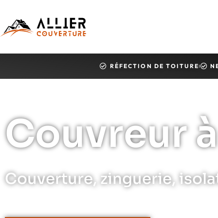
RÉFECTION DE TOITURE
N
Couvreur à
Couverture, zinguerie, isola