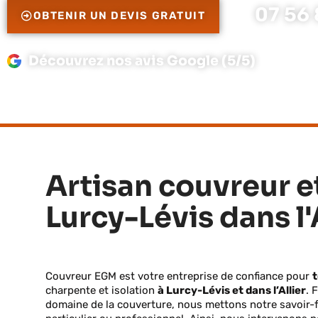
07 56 
OBTENIR UN DEVIS GRATUIT
Découvrez nos avis Google (5/5)
Artisan couvreur e
Lurcy-Lévis dans l'
Couvreur EGM est votre entreprise de confiance pour
t
charpente et isolation
à Lurcy-Lévis et dans l’Allier
. 
domaine de la couverture, nous mettons notre savoir-f