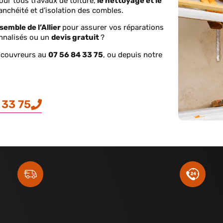
our tous travaux de toiture,
le nettoyage et le
anchéité et d’isolation des combles.
nsemble de l’Allier
pour assurer vos réparations
onnalisés ou un
devis gratuit
?
s couvreurs au
07 56 84 33 75
, ou depuis notre
 33 75