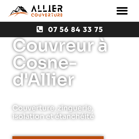
07 56 84 33 75
Couvreur à
Cosne-
d'Allier
Couverture, zinguerie,
isolation et étanchéité