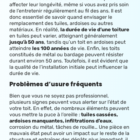
affecter leur longévité, même si vous avez pris soin
de l’entretenir régulièrement au fil des ans. Il est
donc essentiel de savoir quand envisager le
remplacement des tuiles, ardoises ou autres
matériaux. E
n réalité,
la durée de vie d’une toiture
en tuiles peut varier, atteignant généralement
jusqu’à 50 ans
, tandis qu’un toit en ardoises peut
atteindre
les 100 années
de vie. Enfin, les toits
constitués de métal ou bardage peuvent résister
durant environ 50 ans. Toutefois, il est évident que
la qualité de l’installation initiale peut influencer la
durée de vie.
Problèmes d’usure fréquents
Bien que vous ne soyez pas professionnel,
plusieurs signes peuvent vous alerter sur l’état de
votre toit. En effet, de nombreux éléments peuvent
vous mettre la puce à l’oreille :
tuiles cassées,
ardoises manquantes, infiltrations d’eaux
,
corrosion du métal, tâches de rouille… Une pièce en
mauvais état peut avoir un impact sur le reste de la
structure et entraîner des dégâts plus important, il