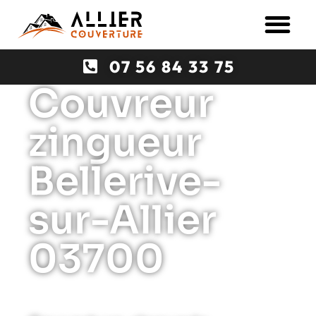
07 56 84 33 75
Couvreur
zingueur
Bellerive-
sur-Allier
03700