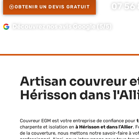
07 56 
OBTENIR UN DEVIS GRATUIT
Découvrez nos avis Google (5/5)
Artisan couvreur e
Hérisson dans l'All
Couvreur EGM est votre entreprise de confiance pour
t
charpente et isolation en
à Hérisson et dans l’Allier
. 
de la couverture, nous mettons notre savoir-faire à vo