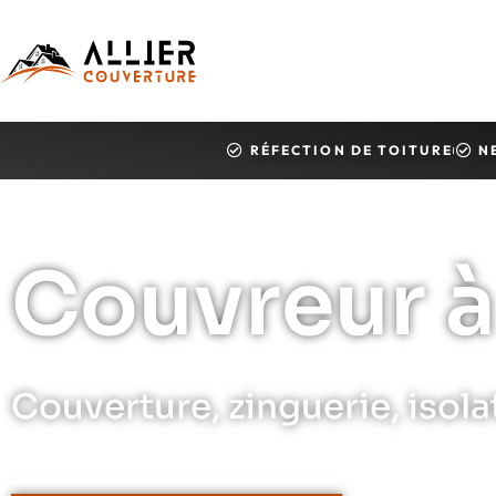
RÉFECTION DE TOITURE
N
Couvreur à
Couverture, zinguerie, isola