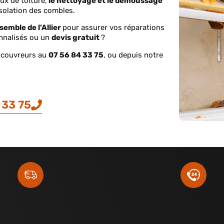
ux de toiture,
le nettoyage et le démoussage
isolation des combles.
nsemble de l’Allier
pour assurer vos réparations
onnalisés ou un
devis gratuit
?
s couvreurs au
07 56 84 33 75
, ou depuis notre
 33 75